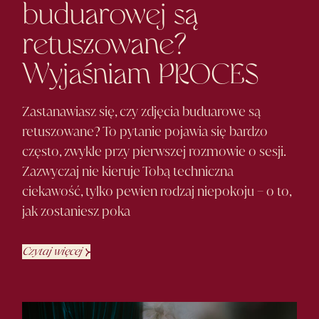
buduarowej są
retuszowane?
Wyjaśniam
PROCES
Zastanawiasz się, czy zdjęcia buduarowe są
retuszowane? To pytanie pojawia się bardzo
często, zwykle przy pierwszej rozmowie o sesji.
Zazwyczaj nie kieruje Tobą techniczna
ciekawość, tylko pewien rodzaj niepokoju – o to,
jak zostaniesz poka
Czytaj więcej