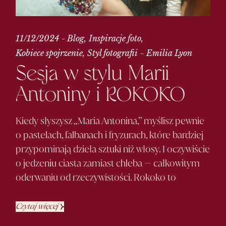
11/12/2024
Blog
Inspiracje foto
Kobiece spojrzenie
Styl fotografii
Emilia Lyon
Sesja w stylu Marii
Antoniny i
ROKOKO
Kiedy słyszysz „Maria Antonina,” myślisz pewnie
o pastelach, falbanach i fryzurach, które bardziej
przypominają dzieła sztuki niż włosy. I oczywiście
o jedzeniu ciasta zamiast chleba — całkowitym
oderwaniu od rzeczywistości. Rokoko to
Czytaj więcej