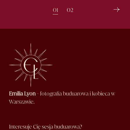
Stronicowanie
01
02
wpisów
Emilia Lyon
- fotografia buduarowa i kobieca w
Warszawie.
Interesuje Cię sesja buduarowa?