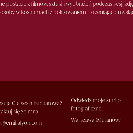
e postacie z filmów, sztuki i wyobrażeń podczas sesji z
na osoby w kostiumach z politowaniem – oceniająco myślą
Odwiedź moje studio
esuje Cię sesja buduarowa?
fotograficzne:
aktuj się ze mną:
Warszawa (Muranów)
ia@emilialyon.com