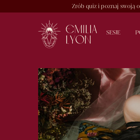
Skip
Zrób quiz i poznaj swoj
to
the
content
S
E
S
J
E
P