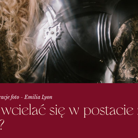
acje foto
Emilia Lyon
cielać się w postacie z
?