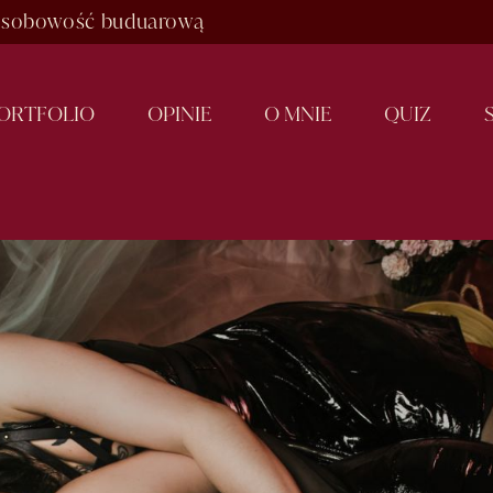
ą osobowość buduarową
O
R
T
F
O
L
I
O
O
P
I
N
I
E
O
M
N
I
E
Q
U
I
Z