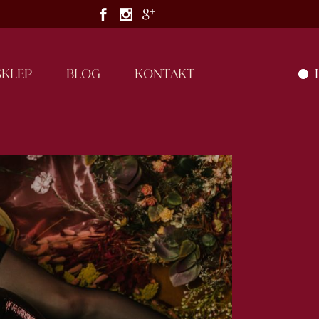
S
K
L
E
P
B
L
O
G
K
O
N
T
A
K
T