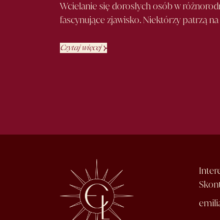
Wcielanie się dorosłych osób w różnorodn
fascynujące zjawisko. Niektórzy patrzą 
Czytaj więcej
Inter
Skont
emil