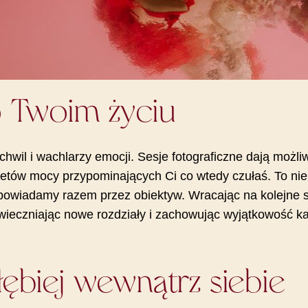
o Twoim życiu
chwil i wachlarzy emocji. Sesje fotograficzne dają możl
ów mocy przypominających Ci co wtedy czułaś. To nie ty
 opowiadamy razem przez obiektyw. Wracając na kolejne
wieczniając nowe rozdziały i zachowując wyjątkowość każ
ębiej wewnątrz siebie