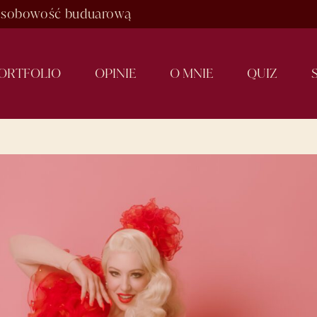
ą osobowość buduarową
O
R
T
F
O
L
I
O
O
P
I
N
I
E
O
M
N
I
E
Q
U
I
Z