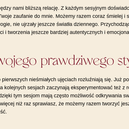
ędzy nami bliższą relację. Z każdym sesyjnym doświadcz
Twoje zaufanie do mnie. Możemy razem coraz śmielej i 
rogie, nie ujrzały jeszcze światła dziennego. Przychodz
i i tworzenia jeszcze bardziej autentycznych i emocjon
ojego prawdziwego styl
 pierwszych nieśmiałych ujęciach rozluźniają się. Już p
Na kolejnych sesjach zaczynają eksperymentować też z r
 dzięki tym sesjom mają często możliwość odkrywania sw
 więcej niż raz sprawiasz, że możemy razem tworzyć jes
ość.