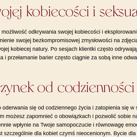
ojej kobiecości i seksu
możliwość odkrywania swojej kobiecości i eksplorowani
znienie swojej bezkompromisowej zmysłowości na zdjęc
ojej kobiecej natury. Po sesjach klientki często odrywa
a i przełamanie barier często ciągnie za sobą inne odwa
czynek od codzienności
oderwania się od codziennego życia i zatopienia się w 
ym możesz zapomnieć o obowiązkach i pozwolić sobie na
iennie wpłynie na Twoje samopoczucie i równowagę emocj
st szczególnie dla kobiet czymś nieocenionym. Bycie dl