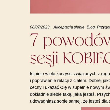
08/07/2023
Akceptacja siebie
Blog
Przygot
7 powodów 
sesji
KOBIEC
Istnieje wiele korzyści związanych z r
i poprawienie relacji z ciałem. Dobrej ja
cechy i ukazać Cię w zupełnie nowym św
dokładnie siebie taką, jaka jesteś. Przy
udowadniasz sobie samej, że jesteś dla 