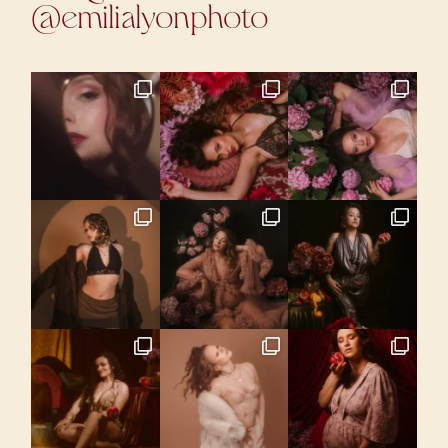
@emilialyonphoto