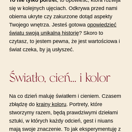
To nie tylko portret
, to opowieść, która rozwija
się w kolejnych ujęciach. Odkrywa przed nami
obiema ukryte czy zakurzone dotąd aspekty
Twojego wnętrza. Jesteś gotowa
opowiedzieć
światu swoją unikalną historię
? Skoro to
czytasz, to jestem pewna, że jest wartościowa i
świat czeka, by ją usłyszeć.
Światło, cień… i kolor
Na co dzień maluję światłem i cieniem. Czasem
zbłądzę do
krainy koloru
. Portrety, które
stworzymy razem, będą prawdziwymi dziełami
sztuki, w których każdy odcień, gest i niuans
mają swoje znaczenie. To jak eksperymentuję z