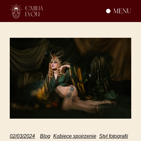
Skip
to
MENU
the
content
02/03/2024
Blog
Kobiece spojrzenie
Styl fotografii