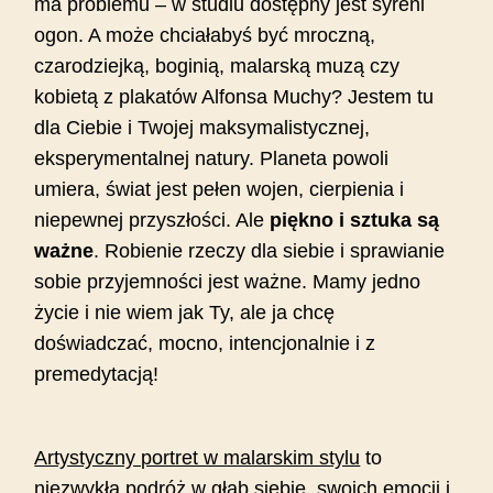
ma problemu – w studiu dostępny jest syreni
ogon. A może chciałabyś być mroczną,
czarodziejką, boginią, malarską muzą czy
kobietą z plakatów Alfonsa Muchy? Jestem tu
dla Ciebie i Twojej maksymalistycznej,
eksperymentalnej natury. Planeta powoli
umiera, świat jest pełen wojen, cierpienia i
niepewnej przyszłości. Ale
piękno i sztuka są
ważne
. Robienie rzeczy dla siebie i sprawianie
sobie przyjemności jest ważne. Mamy jedno
życie i nie wiem jak Ty, ale ja chcę
doświadczać, mocno, intencjonalnie i z
premedytacją!
Artystyczny portret w malarskim stylu
to
niezwykła podróż w głąb siebie, swoich emocji i